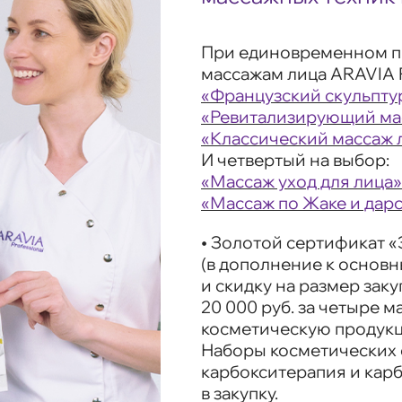
При единовременном п
массажам лица ARAVIA P
«Французский скульпту
«Ревитализирующий ма
«Классический массаж 
И четвертый на выбор:
«Массаж уход для лица»
«Массаж по Жаке и дар
•
Золотой сертификат
«
(в дополнение к основ
и скидку на размер зак
20 000 руб. за четыре 
косметическую продук
Наборы косметических 
карбокситерапия и кар
в закупку.