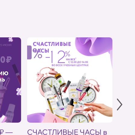
%
%
 ₽ —
СЧАСТЛИВЫЕ ЧАСЫ в
Скид