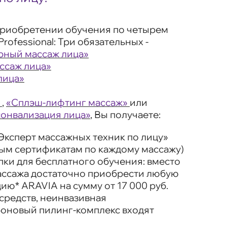
риобретении обучения по четырем
rofessional: Три обязательных -
рный массаж лица»
ссаж лица»
лица»
,
«Сплэш-лифтинг массаж»
или
сонвализация лица»
, Вы получаете:
Эксперт массажных техник по лицу»
ным сертификатам по каждому массажу)
упки для бесплатного обучения: вместо
массажа достаточно приобрести
любую
цию*
ARAVIA на сумму от 17 000 руб.
средств, неинвазивная
боновый пилинг-комплекс входят