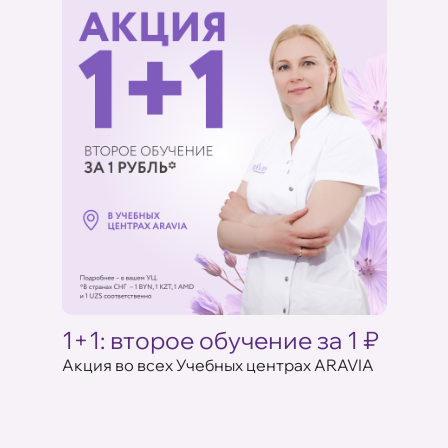
Ц
1+1: второе обучение за 1 ₽
Акци
ARAV
Акция во всех Учебных центрах ARAVIA
аказе
17 июля 