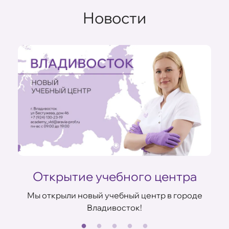
Новости
Открытие учебного центра
Мы открыли новый учебный центр в городе
Владивосток!
В
ов