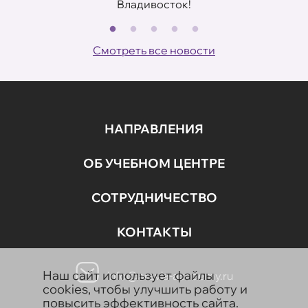
Владивосток!
В
ов
Смотреть все новости
НАПРАВЛЕНИЯ
ОБ УЧЕБНОМ ЦЕНТРЕ
СОТРУДНИЧЕСТВО
КОНТАКТЫ
Наш сайт использует файлы
info@aravia-academy.ru
cookies, чтобы улучшить работу и
повысить эффективность сайта.