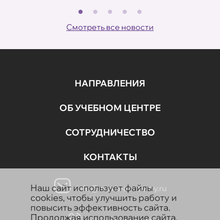
В
ов
Смотреть все новости
НАПРАВЛЕНИЯ
ОБ УЧЕБНОМ ЦЕНТРЕ
СОТРУДНИЧЕСТВО
КОНТАКТЫ
Наш сайт использует файлы
info@aravia-academy.ru
cookies, чтобы улучшить работу и
повысить эффективность сайта.
Продолжая использование сайта,