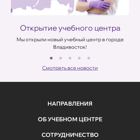
Открытие учебного центра
Мы открыли новый учебный центр в городе
Владивосток!
В
ов
Смотреть все новости
НАПРАВЛЕНИЯ
ОБ УЧЕБНОМ ЦЕНТРЕ
СОТРУДНИЧЕСТВО