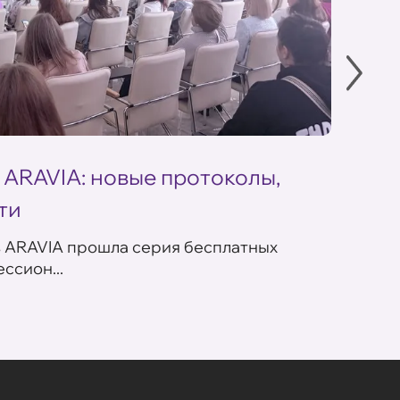
 ARAVIA: новые протоколы,
Летн
ти
ARAV
в ARAVIA прошла серия бесплатных
В сет
ссион...
летних