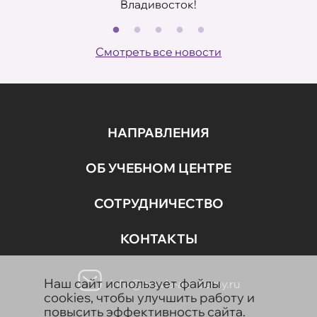
Владивосток!
В
ов
Смотреть все новости
НАПРАВЛЕНИЯ
ОБ УЧЕБНОМ ЦЕНТРЕ
СОТРУДНИЧЕСТВО
КОНТАКТЫ
Наш сайт использует файлы
info@aravia-academy.ru
cookies, чтобы улучшить работу и
повысить эффективность сайта.