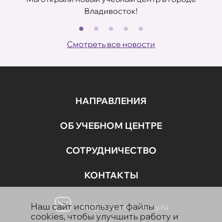
Владивосток!
В
ов
Смотреть все новости
НАПРАВЛЕНИЯ
ОБ УЧЕБНОМ ЦЕНТРЕ
СОТРУДНИЧЕСТВО
КОНТАКТЫ
Наш сайт использует файлы
info@aravia-academy.ru
cookies, чтобы улучшить работу и