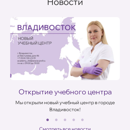
Новости
Открытие учебного центра
Мы открыли новый учебный центр в городе
Владивосток!
В
ов
Смотреть все новости