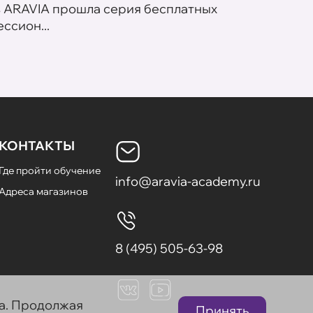
в ARAVIA прошла серия бесплатных
В сет
ссион...
летних
КОНТАКТЫ
Где пройти обучение
info@aravia-academy.ru
Адреса магазинов
8 (495) 505-63-98
та. Продолжая
Принять