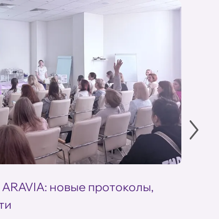
 ARAVIA: новые протоколы,
Летн
ти
ARAV