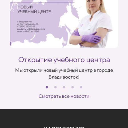
Открытие учебного центра
Мы открыли новый учебный центр в городе
Владивосток!
В
ов
Смотреть все новости