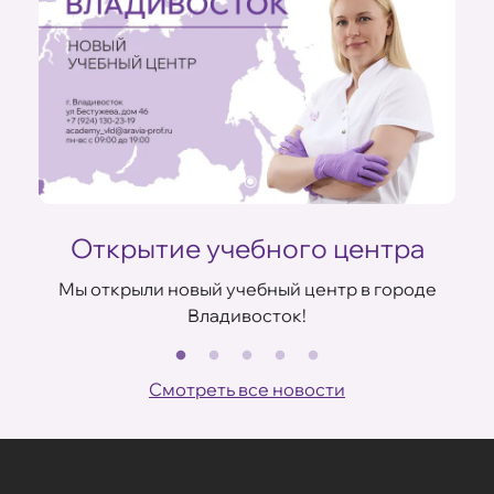
Открытие учебного центра
Мы открыли новый учебный центр в городе
Владивосток!
В
ов
Смотреть все новости