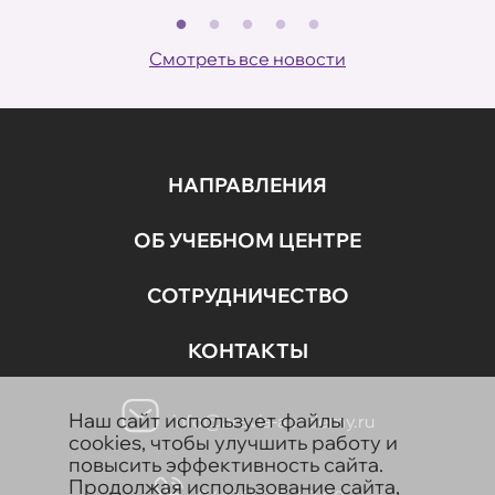
В
ов
Смотреть все новости
НАПРАВЛЕНИЯ
ОБ УЧЕБНОМ ЦЕНТРЕ
СОТРУДНИЧЕСТВО
КОНТАКТЫ
Наш сайт использует файлы
info@aravia-academy.ru
cookies, чтобы улучшить работу и
повысить эффективность сайта.
Продолжая использование сайта,