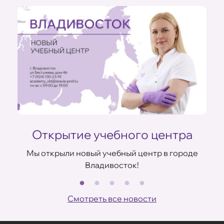
Открытие учебного центра
Мы открыли новый учебный центр в городе
Владивосток!
В
ов
Смотреть все новости