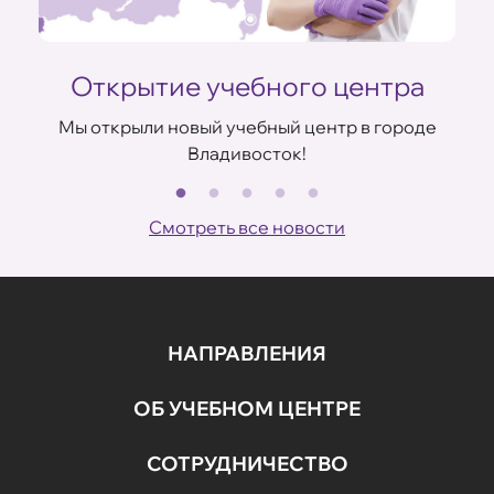
Открытие учебного центра
Мы открыли новый учебный центр в городе
Владивосток!
В
ов
Смотреть все новости
НАПРАВЛЕНИЯ
ОБ УЧЕБНОМ ЦЕНТРЕ
СОТРУДНИЧЕСТВО